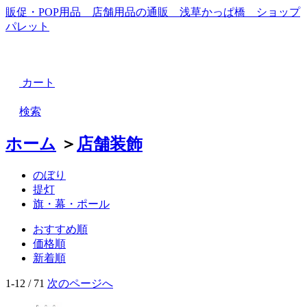
販促・POP用品 店舗用品の通販 浅草かっぱ橋 ショップ
パレット
カート
検索
ホーム
＞
店舗装飾
のぼり
提灯
旗・幕・ポール
おすすめ順
価格順
新着順
1-12 / 71
次のページへ