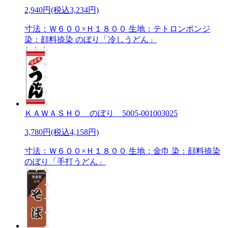
2,940円(税込3,234円)
寸法：Ｗ６００×Ｈ１８００ 生地：テトロンポンジ
染：顔料捺染 のぼり「冷しうどん」
ＫＡＷＡＳＨＯ のぼり 5005-001003025
3,780円(税込4,158円)
寸法：Ｗ６００×Ｈ１８００ 生地：金巾 染：顔料捺染
のぼり「手打うどん」