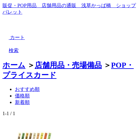
販促・POP用品 店舗用品の通販 浅草かっぱ橋 ショップ
パレット
カート
検索
ホーム
＞
店舗用品・売場備品
＞
POP・
プライスカード
おすすめ順
価格順
新着順
1-1 / 1