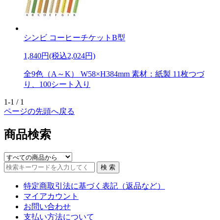
シンビ コーヒーチケットB型
1,840円(税込2,024円)
全9色（A～K） W58×H384mm 素材：紙製 11枚つづ
り、100シート入り
1-1 / 1
ページの先頭へ戻る
商品検索
特定商取引法に基づく表記（返品など）
マイアカウント
お問い合わせ
支払い方法について