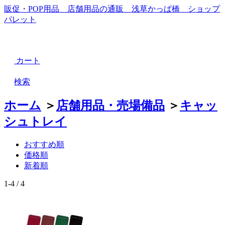
販促・POP用品 店舗用品の通販 浅草かっぱ橋 ショップ
パレット
カート
検索
ホーム
＞
店舗用品・売場備品
＞
キャッ
シュトレイ
おすすめ順
価格順
新着順
1-4 / 4