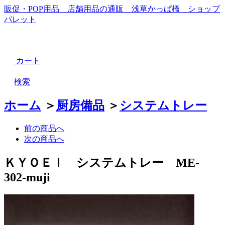
販促・POP用品 店舗用品の通販 浅草かっぱ橋 ショップ
パレット
カート
検索
ホーム
＞
厨房備品
＞
システムトレー
前の商品へ
次の商品へ
ＫＹＯＥＩ システムトレー ME-
302-muji