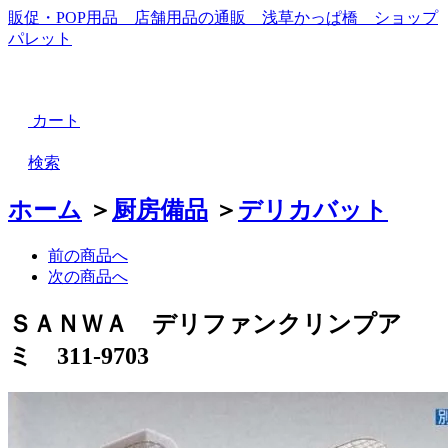
販促・POP用品 店舗用品の通販 浅草かっぱ橋 ショップ
パレット
カート
検索
ホーム
＞
厨房備品
＞
デリカバット
前の商品へ
次の商品へ
ＳＡＮＷＡ デリファンクリンプア
ミ 311-9703