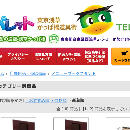
ーム
店舗用品・売場備品
メニューブックスタンド
＞
＞
[並び順を変更]
・おすすめ順
・価格順
・新着順
全 [18] 商品中 [1-12] 商品を表示して