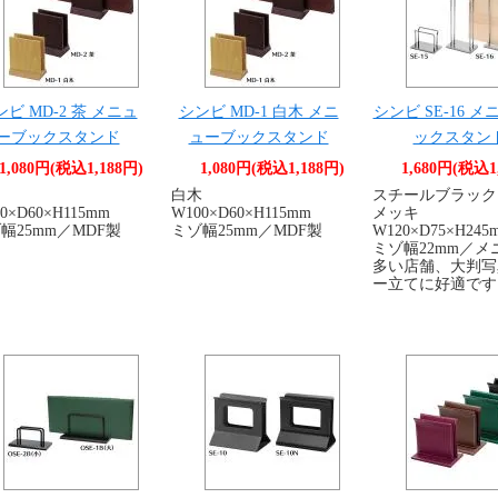
ンビ MD-2 茶 メニュ
シンビ MD-1 白木 メニ
シンビ SE-16 
ーブックスタンド
ューブックスタンド
ックスタン
1,080円(税込1,188円)
1,080円(税込1,188円)
1,680円(税込1
白木
スチールブラック
0×D60×H115mm
W100×D60×H115mm
メッキ
幅25mm／MDF製
ミゾ幅25mm／MDF製
W120×D75×H245
ミゾ幅22mm／
多い店舗、大判写
ー立てに好適です