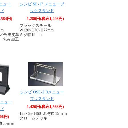
メニュー
シンビ SE-17 メニューブ
ンド
ックスタンド
,584円)
1,280円(税込1,408円)
ブラックスチール
mm
W120×D76×H77mm
ル／合成皮革
ミゾ幅19mm
AN）包み加工
シンビ OSE-2 Bメニュー
ブッスタンド
 メニュー
1,426円(税込1,568円)
ンド
125×65×H60×みぞ巾15ｍｍ
06円)
クロームメッキ
ぞ巾20ｍｍ