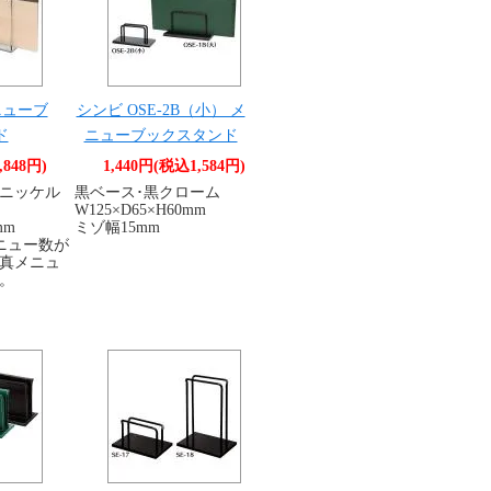
メニューブ
シンビ OSE-2B（小） メ
ド
ニューブックスタンド
,848円)
1,440円(税込1,584円)
ニッケル
黒ベース･黒クローム
W125×D65×H60mm
mm
ミゾ幅15mm
メニュー数が
真メニュ
。