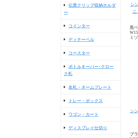
シン
伝票クリップ収納ホルダ
ニ
ー
コインター
黒ベ
W15
ミゾ
ディナーベル
コースター
ボトルキーパー･クロー
ク札
名札・ネームプレート
トレー・ボックス
シン
ワゴン・カート
ディスプレイ仕切り
ブ