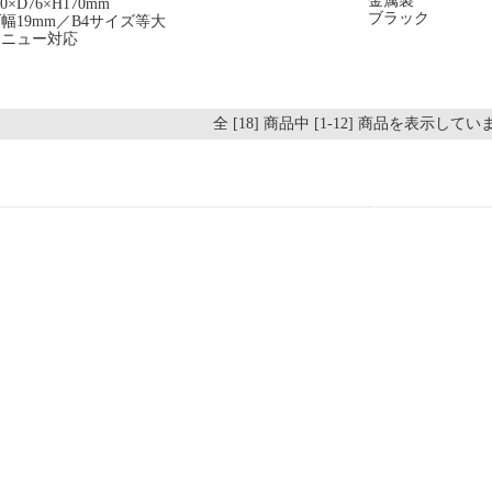
金属製
0×D76×H170mm
ブラック
幅19mm／B4サイズ等大
メニュー対応
全 [18] 商品中 [1-12] 商品を表示して