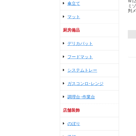
W12
傘立て
ミゾ
判
マット
厨房備品
デリカバット
フードマット
システムトレー
ガスコンロ･レンジ
調理台･作業台
店舗装飾
のぼり