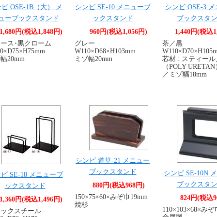
ビ OSE-1B（大） メ
シンビ SE-10 メニューブ
シンビ OSE-3 
ューブックスタンド
ックスタンド
ブックスタ
1,680円(税込1,848円)
960円(税込1,056円)
1,440円(税込1
ース･黒クローム
グレー
茶／黒
0×D75×H75mm
W110×D68×H103mm
W110×D70×H105
幅20mm
ミゾ幅20mm
芯材 : スティー
（POLY URET
／ミゾ幅18mm
シンビ 道草-21 メニュー
ブックスタンド
シンビ SE-10N
ビ SE-18 メニューブ
ブックスタ
880円(税込968円)
ックスタンド
150×75×60×みぞ巾19mm
824円(税込9
1,360円(税込1,496円)
焼杉
110×103×68×み
ラックスチール